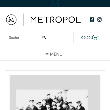
0
€
0.00