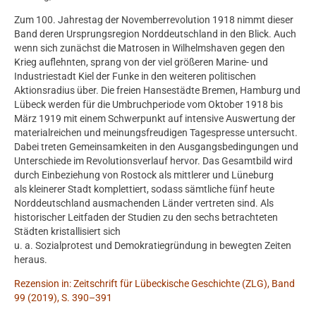
Zum 100. Jahrestag der Novemberrevolution 1918 nimmt dieser
Band deren Ursprungsregion Norddeutschland in den Blick. Auch
wenn sich zunächst die Matrosen in Wilhelmshaven gegen den
Krieg auflehnten, sprang von der viel größeren Marine- und
Industriestadt Kiel der Funke in den weiteren politischen
Aktionsradius über. Die freien Hansestädte Bremen, Hamburg und
Lübeck werden für die Umbruchperiode vom Oktober 1918 bis
März 1919 mit einem Schwerpunkt auf intensive Auswertung der
materialreichen und meinungsfreudigen Tagespresse untersucht.
Dabei treten Gemeinsamkeiten in den Ausgangsbedingungen und
Unterschiede im Revolutionsverlauf hervor. Das Gesamtbild wird
durch Einbeziehung von Rostock als mittlerer und Lüneburg
als kleinerer Stadt komplettiert, sodass sämtliche fünf heute
Norddeutschland ausmachenden Länder vertreten sind. Als
historischer Leitfaden der Studien zu den sechs betrachteten
Städten kristallisiert sich
u. a. Sozialprotest und Demokratiegründung in bewegten Zeiten
heraus.
Rezension in: Zeitschrift für Lübeckische Geschichte (ZLG), Band
99 (2019), S. 390–391