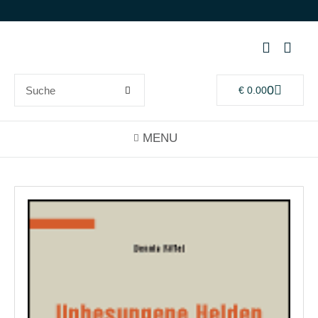
0
€
0.00