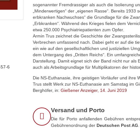
sogenannter Fremdrassiger als auch die Isolierung u
„Minderwertigen“ der „eigenen Rasse“. Bereits 1933 
erbkranken Nachwuchses“ die Grundlage für die Zwan
„Erbkranken“. Während des Krieges fielen dem Vernich
etwa 250.000 Psychiatriepatienten zum Opfer.
Armin Trus zeichnet die Geschichte der Zwangssterilis
Verbrechen umfassend nach. Dabei geht er auf die tie
ein wie auf den gesellschaftlichen und justiziellen U
dem Untergang des „Dritten Reichs“. Ein umfangreicher M
Darstellung. Damit eignet sich der Band nicht nur als
457-6
auch als Arbeitsgrundlage für Multiplikatoren der histo
Die NS-Euthanasie, ihre geistigen Vorläufer und ihre 
Trus stellt Werk zur NS-Euthanasie am Samstag im G
Berghöfer, in:
Gießener Anzeiger, 14. Juni 2019
Versand und Porto
Die für Porto anfallenden Gebühren entspre
Gebührenordnung der
Deutschen Post AG
.