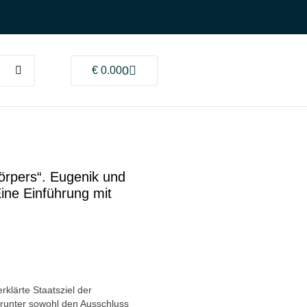
0
€
0.00
örpers“. Eugenik und
Eine Einführung mit
klärte Staatsziel der
arunter sowohl den Ausschluss