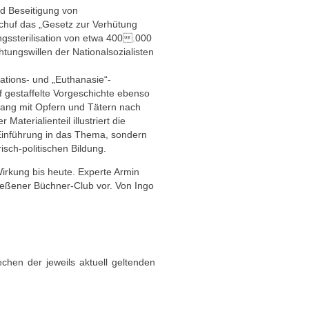
nd Beseitigung von
schuf das „Gesetz zur Verhütung
gssterilisation von etwa 400.000
tungswillen der Nationalsozialisten
ations- und „Euthanasie“-
f gestaffelte Vorgeschichte ebenso
mgang mit Opfern und Tätern nach
aterialienteil illustriert die
 Einführung in das Thema, sondern
risch-politischen Bildung.
Wirkung bis heute. Experte Armin
ießener Büchner-Club vor. Von Ingo
chen der jeweils aktuell geltenden