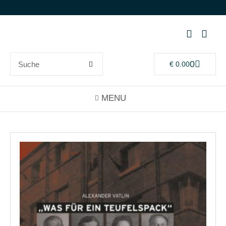
0
€
0.00