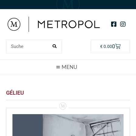
0
€
0.00
GÉLIEU