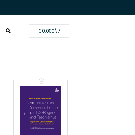
0
€
0.00