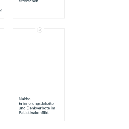
erforschen
er
Nakba.
Erinnerungsdefizite
und Denkverbote im
Palästinakonflikt