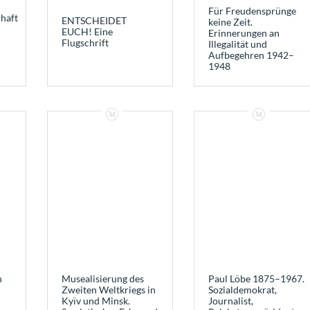
Für Freudensprünge
haft
ENTSCHEIDET
keine Zeit.
EUCH! Eine
Erinnerungen an
Flugschrift
Illegalität und
Aufbegehren 1942–
1948
n
Musealisierung des
Paul Löbe 1875–1967.
Zweiten Weltkriegs in
Sozialdemokrat,
Kyïv und Minsk.
Journalist,