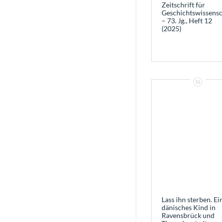
Zeitschrift für
Geschichtswissensc
– 73. Jg., Heft 12
(2025)
Lass ihn sterben. Ei
dänisches Kind in
Ravensbrück und