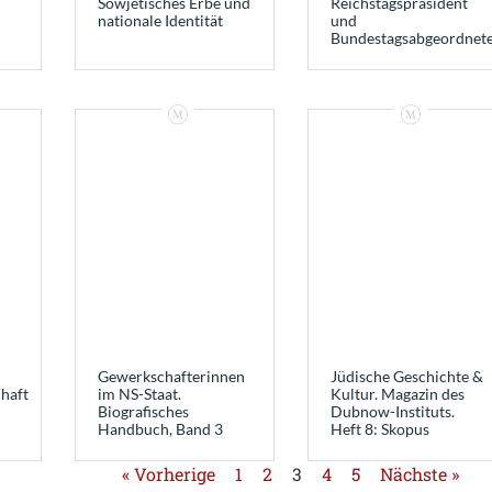
Sowjetisches Erbe und
Reichstagspräsident
nationale Identität
und
Bundestagsabgeordnet
Gewerkschafterinnen
Jüdische Geschichte &
haft
im NS-Staat.
Kultur. Magazin des
Biografisches
Dubnow-Instituts.
Handbuch, Band 3
Heft 8: Skopus
« Vorherige
1
2
3
4
5
Nächste »