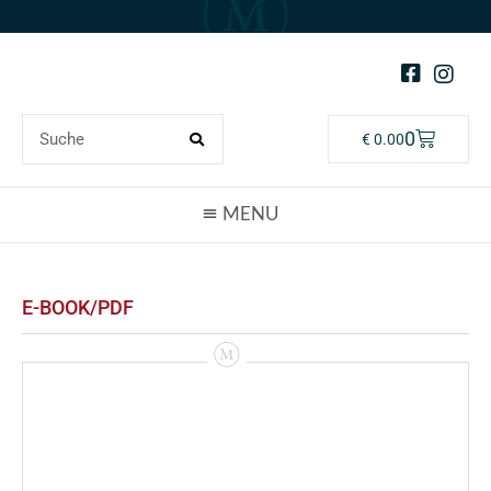
0
€
0.00
E-BOOK/PDF