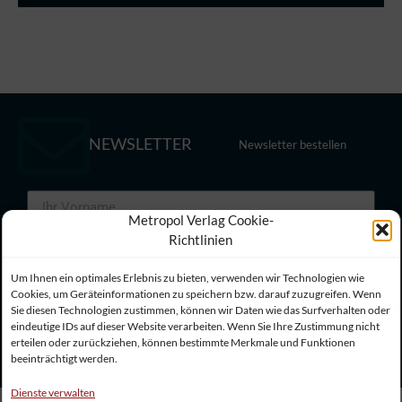
NEWSLETTER
Newsletter bestellen
Metropol Verlag Cookie-
Richtlinien
Um Ihnen ein optimales Erlebnis zu bieten, verwenden wir Technologien wie
Cookies, um Geräteinformationen zu speichern bzw. darauf zuzugreifen. Wenn
Sie diesen Technologien zustimmen, können wir Daten wie das Surfverhalten oder
eindeutige IDs auf dieser Website verarbeiten. Wenn Sie Ihre Zustimmung nicht
Abonnieren
erteilen oder zurückziehen, können bestimmte Merkmale und Funktionen
beeinträchtigt werden.
Dienste verwalten