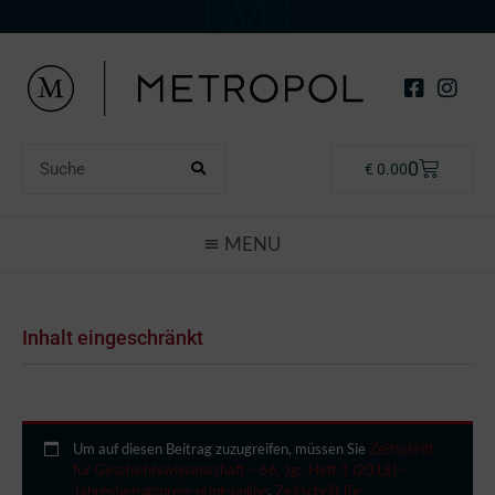
0
€
0.00
Inhalt eingeschränkt
Um auf diesen Beitrag zuzugreifen, müssen Sie
Zeitschrift
für Geschichtswissenschaft – 66. Jg., Heft 1 (2018) –
Jahresbezugspreis-print-online
,
Zeitschrift für