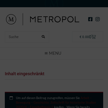
0
€
0.00
Inhalt eingeschränkt
Um auf diesen Beitrag zuzugreifen, müssen Sie
Arbeit –
Bewegung – Geschichte. Zeitschrift für historische Studien
2020/II – Einzelheftpreis-2
kaufen… Wenn Sie bereits