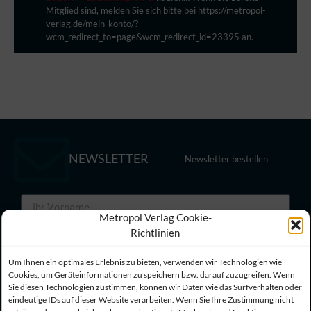
Mitglied sind, melden Sie sich bitte bei https://metropol-
verlag.de/mein-konto/?
wcm_redirect_to=page&wcm_redirect_id=23395 an.
NEWSLETTER
Newsletter bestellen
Metropol Verlag Cookie-
Richtlinien
Um Ihnen ein optimales Erlebnis zu bieten, verwenden wir Technologien wie
Cookies, um Geräteinformationen zu speichern bzw. darauf zuzugreifen. Wenn
Sie diesen Technologien zustimmen, können wir Daten wie das Surfverhalten oder
eindeutige IDs auf dieser Website verarbeiten. Wenn Sie Ihre Zustimmung nicht