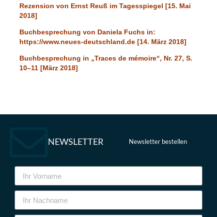
Rezension von Ernst Reuß im Tagesspiegel [15. Mai
2018]
Buchbesprechung von Daniela Fuchs in:
https://www.neues-deutschland.de [14. März 2018]
Buchbesprechung in „Traces de mémoire“, Nr. 27, S.
10–11 [März 2018]
NEWSLETTER
Newsletter bestellen