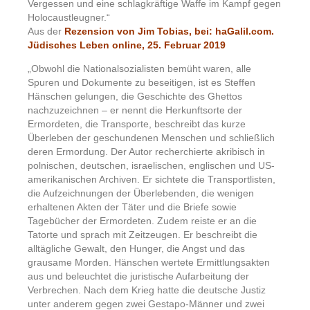
Vergessen und eine schlagkräftige Waffe im Kampf gegen
Holocaustleugner.“
Aus der
Rezension von Jim Tobias, bei: haGalil.com.
Jüdisches Leben online, 25. Februar 2019
„Obwohl die Nationalsozialisten bemüht waren, alle
Spuren und Dokumente zu beseitigen, ist es Steffen
Hänschen gelungen, die Geschichte des Ghettos
nachzuzeichnen – er nennt die Herkunftsorte der
Ermordeten, die Transporte, beschreibt das kurze
Überleben der geschundenen Menschen und schließlich
deren Ermordung. Der Autor recherchierte akribisch in
polnischen, deutschen, israelischen, englischen und US-
amerikanischen Archiven. Er sichtete die Transportlisten,
die Aufzeichnungen der Überlebenden, die wenigen
erhaltenen Akten der Täter und die Briefe sowie
Tagebücher der Ermordeten. Zudem reiste er an die
Tatorte und sprach mit Zeitzeugen. Er beschreibt die
alltägliche Gewalt, den Hunger, die Angst und das
grausame Morden. Hänschen wertete Ermittlungsakten
aus und beleuchtet die juristische Aufarbeitung der
Verbrechen. Nach dem Krieg hatte die deutsche Justiz
unter anderem gegen zwei Gestapo-Männer und zwei