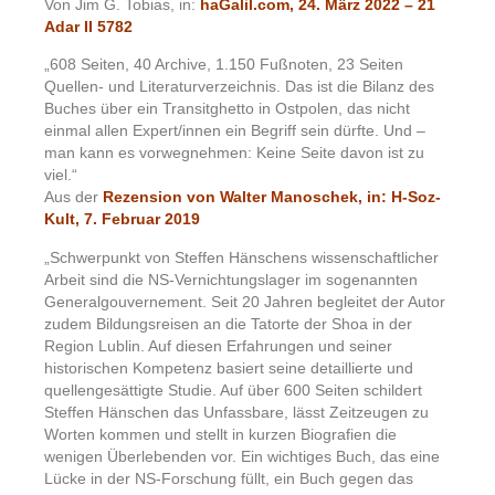
Von Jim G. Tobias, in:
haGalil.com, 24. März 2022 – 21
Adar II 5782
„608 Seiten, 40 Archive, 1.150 Fußnoten, 23 Seiten
Quellen- und Literaturverzeichnis. Das ist die Bilanz des
Buches über ein Transitghetto in Ostpolen, das nicht
einmal allen Expert/innen ein Begriff sein dürfte. Und –
man kann es vorwegnehmen: Keine Seite davon ist zu
viel.“
Aus der
Rezension von Walter Manoschek, in: H-Soz-
Kult, 7. Februar 2019
„Schwerpunkt von Steffen Hänschens wissenschaftlicher
Arbeit sind die NS-Vernichtungslager im sogenannten
Generalgouvernement. Seit 20 Jahren begleitet der Autor
zudem Bildungsreisen an die Tatorte der Shoa in der
Region Lublin. Auf diesen Erfahrungen und seiner
historischen Kompetenz basiert seine detaillierte und
quellengesättigte Studie. Auf über 600 Seiten schildert
Steffen Hänschen das Unfassbare, lässt Zeitzeugen zu
Worten kommen und stellt in kurzen Biografien die
wenigen Überlebenden vor. Ein wichtiges Buch, das eine
Lücke in der NS-Forschung füllt, ein Buch gegen das